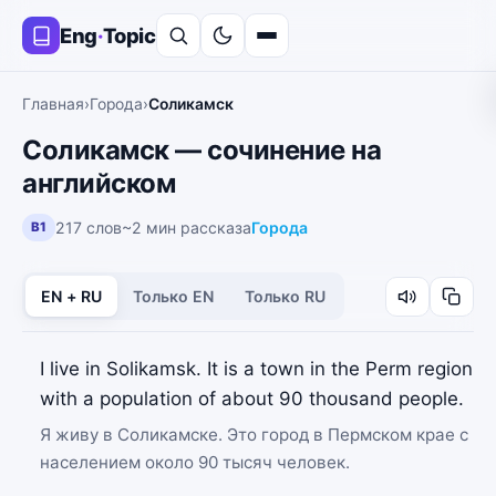
Eng
·
Topic
Главная
›
Города
›
Соликамск
Соликамск — сочинение на
английском
217 слов
~2 мин рассказа
Города
B1
EN + RU
Только EN
Только RU
I live in Solikamsk. It is a town in the Perm region
with a population of about 90 thousand people.
Я живу в Соликамске. Это город в Пермском крае с
населением около 90 тысяч человек.