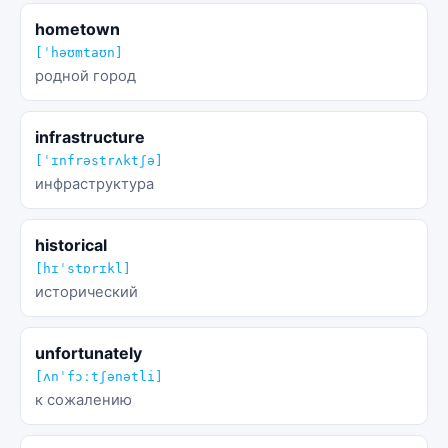
hometown
[ˈhəʊmtaʊn]
родной город
infrastructure
[ˈɪnfrəstrʌktʃə]
инфраструктура
historical
[hɪˈstɒrɪkl]
исторический
unfortunately
[ʌnˈfɔːtʃənətli]
к сожалению