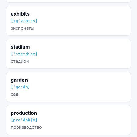
exhibits
[ɪɡˈzɪbɪts]
экспонаты
stadium
[ˈsteɪdiəm]
стадион
garden
[ˈɡɑːdn]
сад
production
[prəˈdʌkʃn]
производство