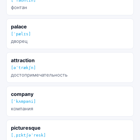
[ˈfaʊntɪn]
фонтан
palace
[ˈpælɪs]
дворец
attraction
[əˈtrækʃn]
достопримечательность
company
[ˈkʌmpəni]
компания
picturesque
[ˌpɪktʃəˈresk]