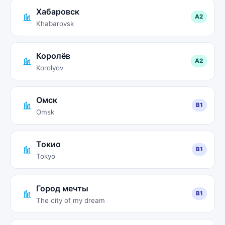
Хабаровск
A2
Khabarovsk
Королёв
A2
Korolyov
Омск
B1
Omsk
Токио
B1
Tokyo
Город мечты
B1
The city of my dream