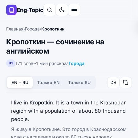
Eng
·
Topic
Главная
›
Города
›
Кропоткин
Кропоткин — сочинение на
английском
171 слов
~1 мин рассказа
Города
B1
EN + RU
Только EN
Только RU
I live in Kropotkin. It is a town in the Krasnodar
region with a population of about 80 thousand
people.
Я живу в Кропоткине. Это город в Краснодарском
крае с населением около 80 тысяч человек.