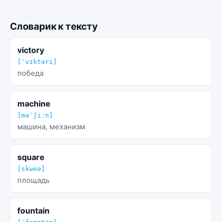
Словарик к тексту
victory
[ˈvɪktəri]
победа
machine
[məˈʃiːn]
машина, механизм
square
[skweə]
площадь
fountain