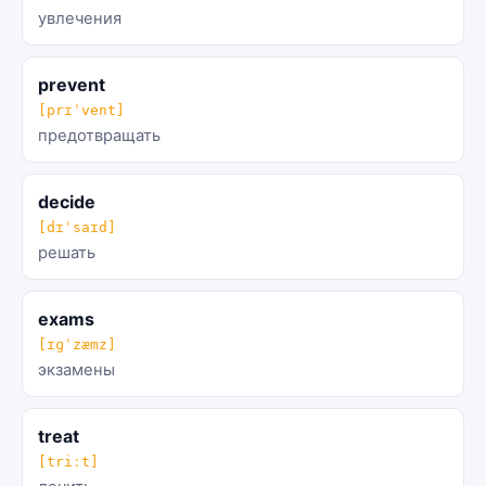
увлечения
prevent
[prɪˈvent]
предотвращать
decide
[dɪˈsaɪd]
решать
exams
[ɪɡˈzæmz]
экзамены
treat
[triːt]