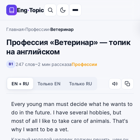
Eng
·
Topic
Главная
›
Профессии
›
Ветеринар
Профессия «Ветеринар» — топик
на английском
247 слов
~2 мин рассказа
Профессии
B1
EN + RU
Только EN
Только RU
Every young man must decide what he wants to
do in the future. I have several hobbies, but
most of all I like to take care of animals. That's
why I want to be a vet.
Каждый молодой человек должен решить, чем он