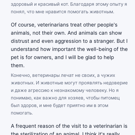
здоровый и красивый кот. Благодаря этому опыту я
понял, что мне нравится помогать животным.
Of course, veterinarians treat other people's
animals, not their own. And animals can show
distrust and even aggression to a stranger. But I
understand how important the well-being of the
pet is for owners, and I will be glad to help
them.
Конечно, ветеринары лечат не своих, а чужих
животных. И животные могут проявлять недоверие
и даже агрессию к незнакомому человеку. Но я
понимаю, как важно для хозяев, чтобы питомец
был здоров, и мне будет приятно им в этом
помогать.
A frequent reason of the visit to a veterinarian is
the sterilization of an animal. I think it's really