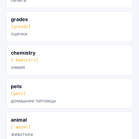
лечить
grades
[ɡreɪdz]
оценки
chemistry
[ˈkemɪstri]
химия
pets
[pets]
домашние питомцы
animal
[ˈænɪml]
животное