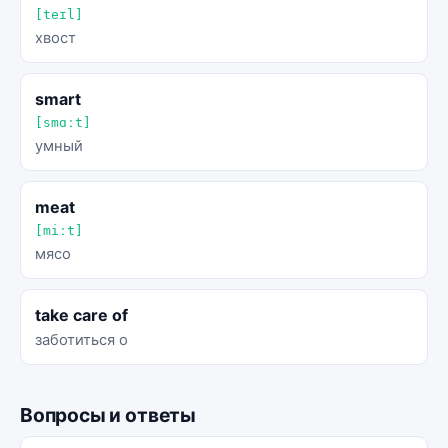
[teɪl]
хвост
smart
[smɑːt]
умный
meat
[miːt]
мясо
take care of
заботиться о
Вопросы и ответы