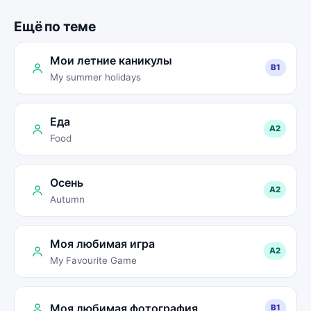
Ещё по теме
Мои летние каникулы
B1
My summer holidays
Еда
A2
Food
Осень
A2
Autumn
Моя любимая игра
A2
My Favourite Game
Моя любимая фотография
B1