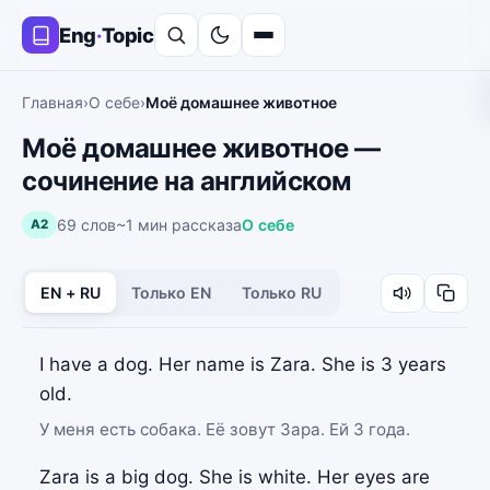
Eng
·
Topic
Главная
›
О себе
›
Моё домашнее животное
Моё домашнее животное —
сочинение на английском
69 слов
~1 мин рассказа
О себе
A2
EN + RU
Только EN
Только RU
I have a dog. Her name is Zara. She is 3 years
old.
У меня есть собака. Её зовут Зара. Ей 3 года.
Zara is a big dog. She is white. Her eyes are