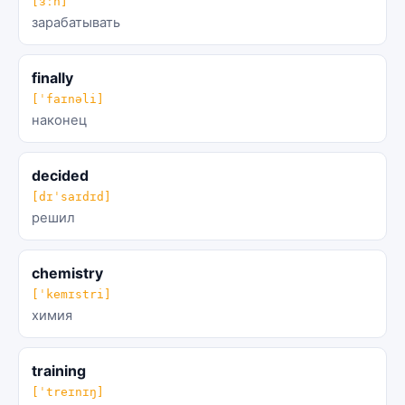
[ɜːn]
зарабатывать
finally
[ˈfaɪnəli]
наконец
decided
[dɪˈsaɪdɪd]
решил
chemistry
[ˈkemɪstri]
химия
training
[ˈtreɪnɪŋ]