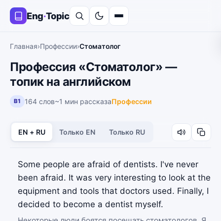
Eng
·
Topic
Главная
›
Профессии
›
Стоматолог
Профессия «Стоматолог» —
топик на английском
164 слов
~1 мин рассказа
Профессии
B1
EN + RU
Только EN
Только RU
Some people are afraid of dentists. I've never
been afraid. It was very interesting to look at the
equipment and tools that doctors used. Finally, I
decided to become a dentist myself.
Некоторые люди боятся посещать стоматологов. Я