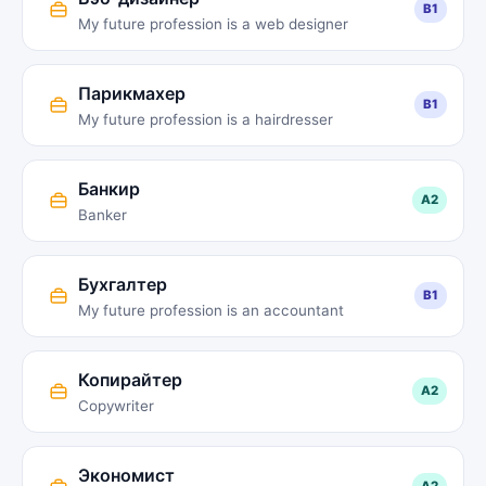
B1
My future profession is a web designer
Парикмахер
B1
My future profession is a hairdresser
Банкир
A2
Banker
Бухгалтер
B1
My future profession is an accountant
Копирайтер
A2
Copywriter
Экономист