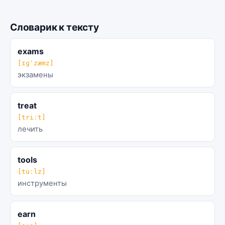
Словарик к тексту
exams
[ɪɡˈzæmz]
экзамены
treat
[triːt]
лечить
tools
[tuːlz]
инструменты
earn